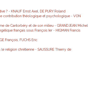
ive ?
-
KNAUF Ernst Axel
,
DE PURY Roland
ne contribution théologique et psychologique
-
VON
elme de Cantorbéry et de son milieu
-
GRANDJEAN Michel
gélique français sous François Ier
-
HIGMAN Francis
E François
,
FUCHS Eric
le religion chrétienne
-
SAUSSURE Thierry de