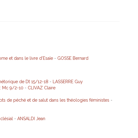
me et dans le livre d’Esaïe
-
GOSSE Bernard
hétorique de Dt 15/12-18
-
LASSERRE Guy
 : Mc 9/2-10
-
CLIVAZ Claire
ts de péché et de salut dans les théologies féministes
-
clésial
-
ANSALDI Jean