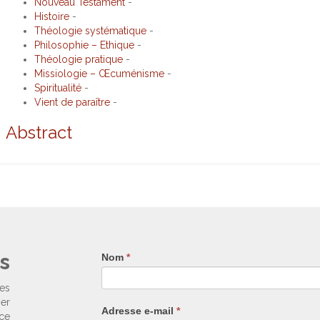
Nouveau Testament
-
Histoire
-
Théologie systématique
-
Philosophie – Ethique
-
Théologie pratique
-
Missiologie – Œcuménisme
-
Spiritualité
-
Vient de paraître
-
Abstract
s
Nom
Si
*
vous
êtes
ses
un
ier
Adresse e-mail
*
humain,
nce