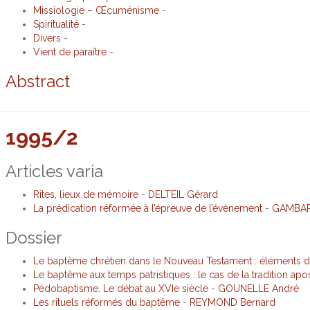
Missiologie – Œcuménisme
-
Spiritualité
-
Divers
-
Vient de paraître
-
Abstract
1995/2
Articles varia
Rites, lieux de mémoire
-
DELTEIL Gérard
La prédication réformée à l’épreuve de l’évènement
-
GAMBAR
Dossier
Le baptême chrétien dans le Nouveau Testament : éléments de
Le baptême aux temps patristiques : le cas de la tradition apo
Pédobaptisme. Le débat au XVIe siècle
-
GOUNELLE André
Les rituels réformés du baptême
-
REYMOND Bernard