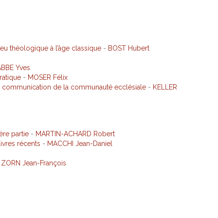
eu théologique à l’âge classique
-
BOST Hubert
ABBE Yves
ratique
-
MOSER Félix
 de communication de la communauté ecclésiale
-
KELLER
re partie
-
MARTIN-ACHARD Robert
livres récents
-
MACCHI Jean-Daniel
-
ZORN Jean-François