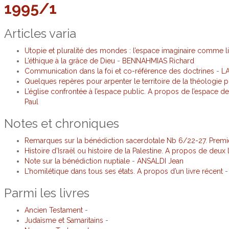
1995/1
Articles varia
Utopie et pluralité des mondes : l’espace imaginaire comme li
L’éthique à la grâce de Dieu
-
BENNAHMIAS Richard
Communication dans la foi et co-référence des doctrines
-
L
Quelques repères pour arpenter le territoire de la théologie p
L’église confrontée à l’espace public. A propos de l’espace
Paul
Notes et chroniques
Remarques sur la bénédiction sacerdotale Nb 6/22-27. Premiè
Histoire d’Israël ou histoire de la Palestine. A propos de deux 
Note sur la bénédiction nuptiale
-
ANSALDI Jean
L’homilétique dans tous ses états. A propos d’un livre récent
Parmi les livres
Ancien Testament
-
Judaïsme et Samaritains
-