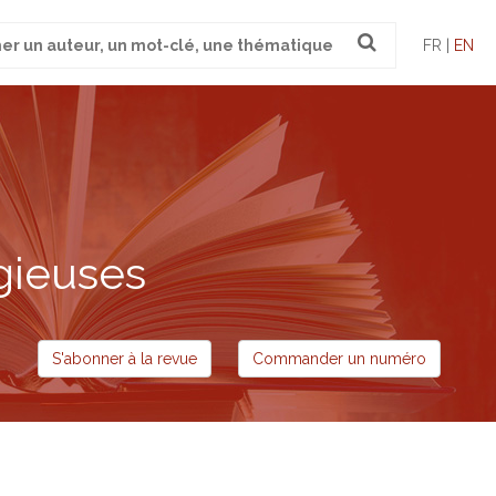
FR |
EN
gieuses
S'abonner à la revue
Commander un numéro