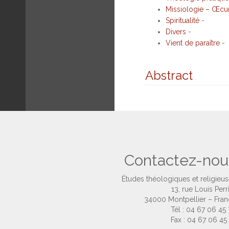
Missiologie – Œc
Spiritualité
-
Divers
-
Vient de paraître
-
Abstract
Contactez-nou
Études théologiques et religieu
13, rue Louis Perr
34000 Montpellier – Fra
Tél : 04 67 06 45
Fax : 04 67 06 45