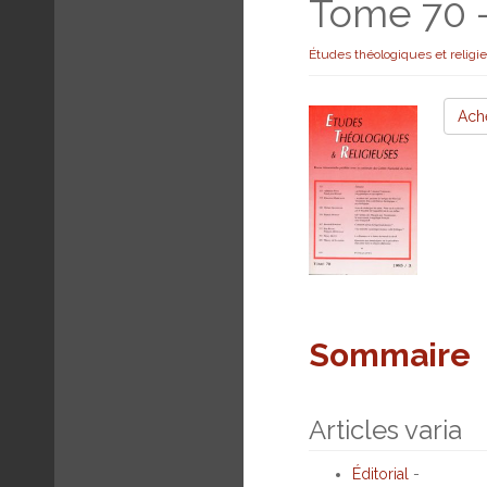
Tome 70 
Études théologiques et religi
Ach
Sommaire
Articles varia
Éditorial
-