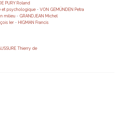
DE PURY Roland
e et psychologique
-
VON GEMÜNDEN Petra
n milieu
-
GRANDJEAN Michel
çois Ier
-
HIGMAN Francis
USSURE Thierry de