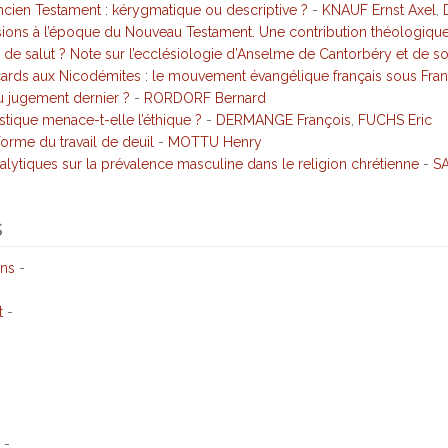
Ancien Testament : kérygmatique ou descriptive ?
-
KNAUF Ernst Axel
,
sions à l’époque du Nouveau Testament. Une contribution théologiqu
 de salut ? Note sur l’ecclésiologie d’Anselme de Cantorbéry et de so
acards aux Nicodémites : le mouvement évangélique français sous Fran
 jugement dernier ?
-
RORDORF Bernard
tique menace-t-elle l’éthique ?
-
DERMANGE François
,
FUCHS Eric
orme du travail de deuil
-
MOTTU Henry
lytiques sur la prévalence masculine dans le religion chrétienne
-
SA
s
ons
-
t
-
-