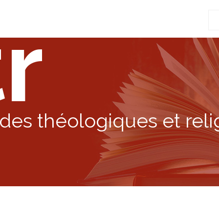
r
Re
po
:
des théologiques et reli