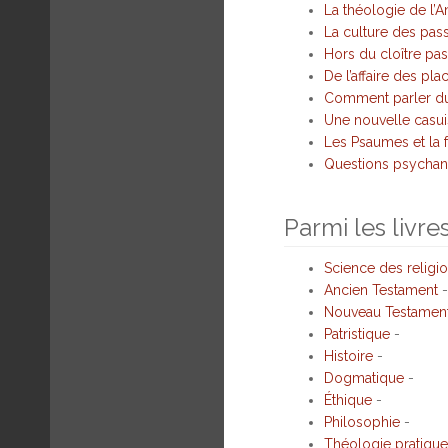
La théologie de l’
La culture des pas
Hors du cloître pas
De l’affaire des pl
Comment parler du
Une nouvelle casuis
Les Psaumes et la f
Questions psychana
Parmi les livre
Science des religi
Ancien Testament
-
Nouveau Testamen
Patristique
-
Histoire
-
Dogmatique
-
Éthique
-
Philosophie
-
Théologie pratique