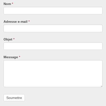
Nom
Si
*
vous
êtes
un
Adresse e-mail
*
humain,
ne
remplissez
pas
Objet
*
ce
champ.
Message
*