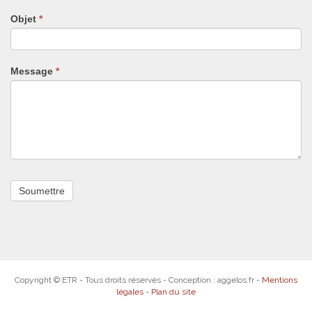
pas
Objet
*
ce
champ.
Message
*
Copyright © ETR - Tous droits réservés - Conception : aggelos.fr -
Mentions
légales
-
Plan du site