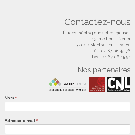
Contactez-nous
Études théologiques et religieuses
13, rue Louis Perrier
34000 Montpellier – France
Tél : 04 67 06 45 76
Fax : 04 67 06 45 91
Nos partenaires
Nom
Si
*
vous
êtes
un
Adresse e-mail
*
humain,
ne
remplissez