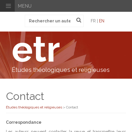
MENU
Recherche
FR |
EN
pour
:
etr
Études théologiques et religieuses
Contact
Études théologiques et religieuses
>
Contact
Correspondance
Les auteurs peuvent contacter la revue et transmettre leurs