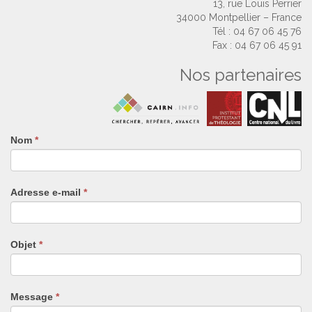
13, rue Louis Perrier
34000 Montpellier – France
Tél : 04 67 06 45 76
Fax : 04 67 06 45 91
Nos partenaires
Nom
Si
*
vous
êtes
un
Adresse e-mail
*
humain,
ne
remplissez
pas
Objet
*
ce
champ.
Message
*