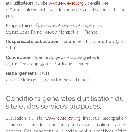
aux utilisateurs du site
www.revue-etr.org
l’identité des
différents intervenants dans le cadre de sa réalisation et de son
suivi :
Propriétaire
:
Études théologiques et religieuses
13, rue Louis Perrier 34000 Montpellier – France
Responsable publication
: Jérôme Bord – jerome.bord@ipt-
edu.fr
Conception :
Agence Aggelos
–
www.aggelos.fr
21, rue Grateloup 33000 Bordeaux – France
Hébergement
: OVH
2 rue Kellermann – 59100 Roubaix – France
Conditions générales d’utilisation du
site et des services proposés.
L’utilisation du site
www.revue-etr.org
implique l’acceptation
pleine et entière des conditions générales d’utilisation ci-après
décrites. Ces conditions d’utilisation sont susceptibles d’être