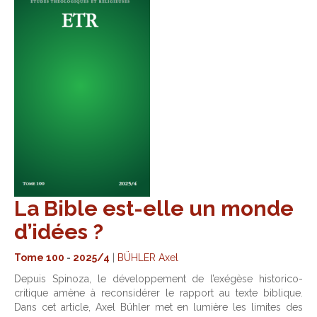
La Bible est-elle un monde
d’idées ?
Tome 100
-
2025/4
|
BÜHLER Axel
Depuis Spinoza, le développement de l’exégèse historico-
critique amène à reconsidérer le rapport au texte biblique.
Dans cet article, Axel Bühler met en lumière les limites des