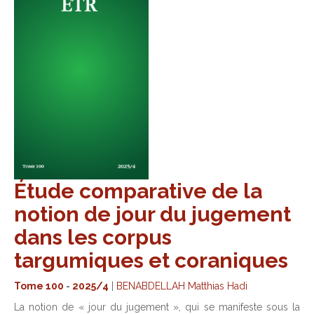
Étude comparative de la
notion de jour du jugement
dans les corpus
targumiques et coraniques
Tome 100
-
2025/4
|
BENABDELLAH Matthias Hadi
La notion de « jour du jugement », qui se manifeste sous la