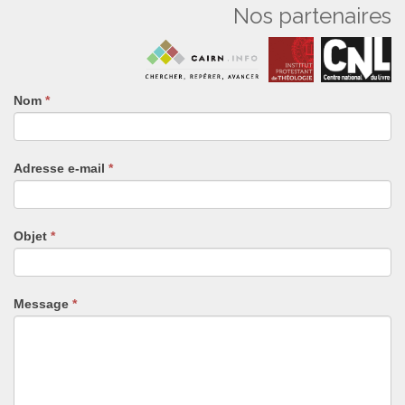
Nos partenaires
Nom
Si
*
vous
êtes
un
Adresse e-mail
*
humain,
ne
remplissez
pas
Objet
*
ce
champ.
Message
*