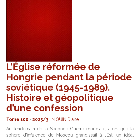
L’Église réformée de
Hongrie pendant la période
soviétique (1945-1989).
Histoire et géopolitique
d’une confession
Tome 100
-
2025/3
|
NIQUIN Diane
Au lendemain de la Seconde Guerre mondiale, alors que la
sphère d’influence de Moscou grandissait à l’Est, un idéal