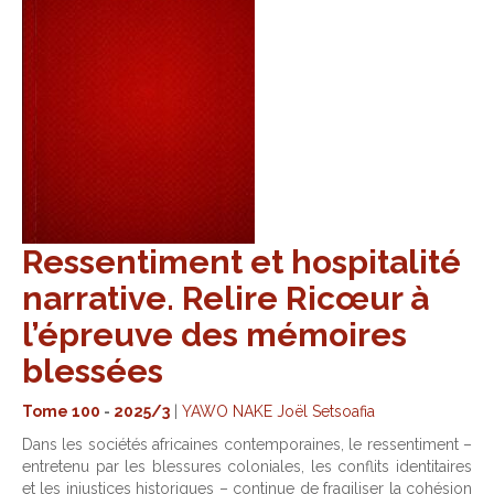
Ressentiment et hospitalité
narrative. Relire Ricœur à
l’épreuve des mémoires
blessées
Tome 100
-
2025/3
|
YAWO NAKE Joël Setsoafia
Dans les sociétés africaines contemporaines, le ressentiment –
entretenu par les blessures coloniales, les conflits identitaires
et les injustices historiques – continue de fragiliser la cohésion