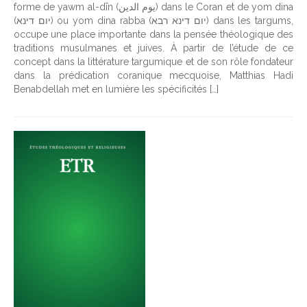
forme de yawm al-dīn (يوم الدين) dans le Coran et de yom dina
(יום דינא) ou yom dina rabba (יום דינא רבא) dans les targums,
occupe une place importante dans la pensée théologique des
traditions musulmanes et juives. À partir de l’étude de ce
concept dans la littérature targumique et de son rôle fondateur
dans la prédication coranique mecquoise, Matthias Hadi
Benabdellah met en lumière les spécificités […]