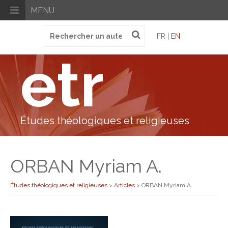
MENU
Recherche
FR |
EN
pour
:
etr
Études théologiques et religieuses
ORBAN Myriam A.
Études théologiques et religieuses
>
Articles
>
ORBAN Myriam A.