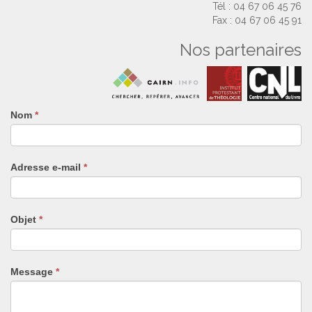
Tél : 04 67 06 45 76
Fax : 04 67 06 45 91
Nos partenaires
Nom
Si
*
vous
êtes
un
Adresse e-mail
*
humain,
ne
remplissez
pas
Objet
*
ce
champ.
Message
*