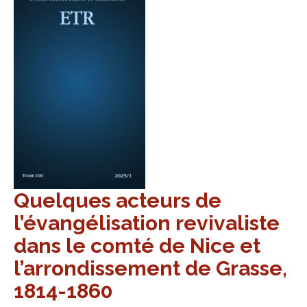
Quelques acteurs de
l’évangélisation revivaliste
dans le comté de Nice et
l’arrondissement de Grasse,
1814-1860