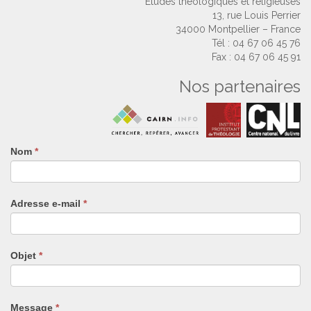
Études théologiques et religieuses
13, rue Louis Perrier
34000 Montpellier – France
Tél : 04 67 06 45 76
Fax : 04 67 06 45 91
Nos partenaires
Nom
Si
*
vous
êtes
un
Adresse e-mail
*
humain,
ne
remplissez
pas
Objet
*
ce
champ.
Message
*