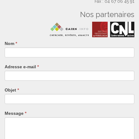
Fax : 04 67 06 45 91
Nos partenaires
Nom
Si
*
vous
êtes
un
Adresse e-mail
*
humain,
ne
remplissez
pas
Objet
*
ce
champ.
Message
*