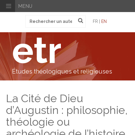
MENU
Recherche
FR |
EN
pour
:
etr
Études théologiques et religieuses
La Cité de Dieu
d’Augustin : philosophie,
théologie ou
archéologie de l’histoire