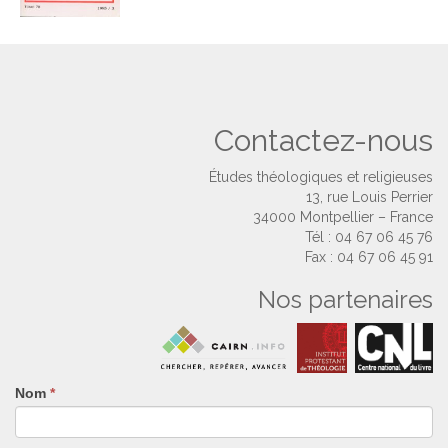
Contactez-nous
Études théologiques et religieuses
13, rue Louis Perrier
34000 Montpellier – France
Tél : 04 67 06 45 76
Fax : 04 67 06 45 91
Nos partenaires
Nom
Si
*
vous
êtes