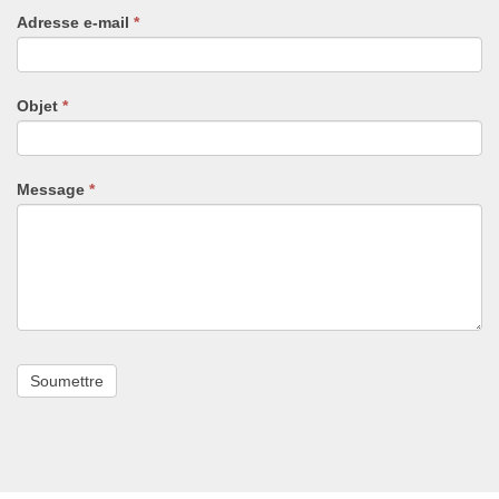
un
Adresse e-mail
*
humain,
ne
remplissez
pas
Objet
*
ce
champ.
Message
*