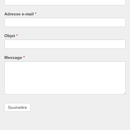
êtes
un
Adresse e-mail
*
humain,
ne
remplissez
pas
Objet
*
ce
champ.
Message
*