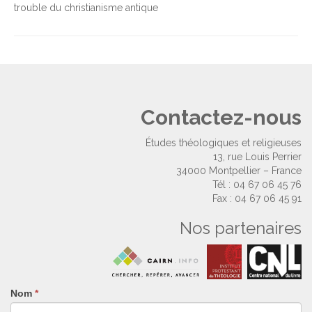
trouble du christianisme antique
Contactez-nous
Études théologiques et religieuses
13, rue Louis Perrier
34000 Montpellier – France
Tél : 04 67 06 45 76
Fax : 04 67 06 45 91
Nos partenaires
Nom
Si
*
vous