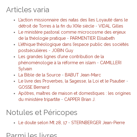
Articles varia
L’action missionnaire des natas des îles Loyauté dans le
détroit de Torres à la fin du XIXe siècle
-
VIDAL Gilles
Le ministère pastoral comme microcosme des enjeux
de la théologie pratique
-
PARMENTIER Elisabeth
L’éthique théologique dans l’espace public des sociétés
postséculières
-
JOBIN Guy
Les grandes lignes d’une contribution de la
phénoménologie à la réforme en islam
-
CAMILLERI
Sylvain
La Bible de la Source
-
BABUT Jean-Marc
Le livre des Proverbes, la Sagesse, la Loi et le Psautier
-
GOSSE Bernard
Apôtres, maîtres de maison et domestiques : les origines
du ministère tripartite
-
CAPPER Brian J.
Notules et Péricopes
Le doute selon Mt 28, 17
-
STERNBERGER Jean-Pierre
Parmi les livres