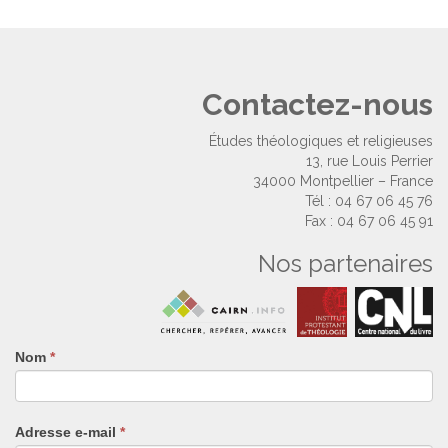
Contactez-nous
Études théologiques et religieuses
13, rue Louis Perrier
34000 Montpellier – France
Tél : 04 67 06 45 76
Fax : 04 67 06 45 91
Nos partenaires
Nom
Si
*
vous
êtes
un
Adresse e-mail
*
humain,