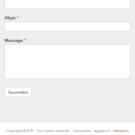
ne
remplissez
pas
Objet
*
ce
champ.
Message
*
Copyright © ETR - Tous droits réservés - Conception : aggelos.fr -
Mentions