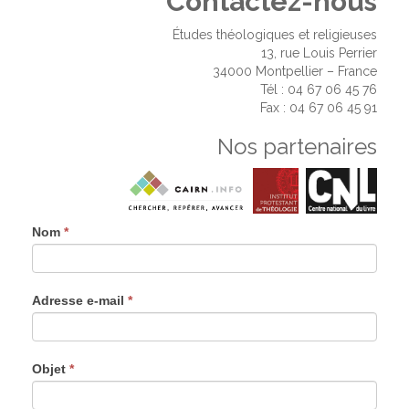
Contactez-nous
Études théologiques et religieuses
13, rue Louis Perrier
34000 Montpellier – France
Tél : 04 67 06 45 76
Fax : 04 67 06 45 91
Nos partenaires
Nom
Si
*
vous
êtes
un
Adresse e-mail
*
humain,
ne
remplissez
pas
Objet
*
ce
champ.