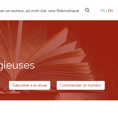
FR |
EN
gieuses
S'abonner à la revue
Commander un numéro