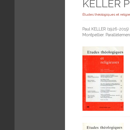
KELLER P
Études théologiques et religi
Paul KELLER (1926-2015) a
Montpellier. Parallèlemen