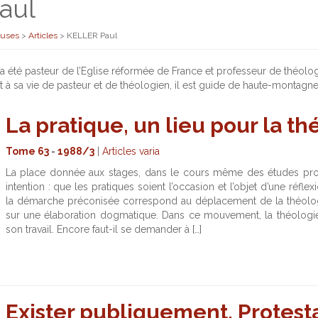
aul
euses
>
Articles
>
KELLER Paul
 été pasteur de l’Eglise réformée de France et professeur de théologie 
t à sa vie de pasteur et de théologien, il est guide de haute-montagne 
La pratique, un lieu pour la th
Tome 63
-
1988/3
|
Articles varia
La place donnée aux stages, dans le cours même des études propo
intention : que les pratiques soient l’occasion et l’objet d’une ré
la démarche préconisée correspond au déplacement de la théologi
sur une élaboration dogmatique. Dans ce mouvement, la théologie
son travail. Encore faut-il se demander à […]
Exister publiquement. Protes