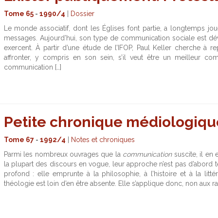
Tome 65
-
1990/4
|
Dossier
Le monde associatif, dont les Églises font partie, a longtemps jo
messages. Aujourd’hui, son type de communication sociale est déva
exercent. À partir d’une étude de l’IFOP, Paul Keller cherche à r
affronter, y compris en son sein, s’il veut être un meilleur c
communication […]
Petite chronique médiologiqu
Tome 67
-
1992/4
|
Notes et chroniques
Parmi les nombreux ouvrages que la
communication
suscite, il en
la plupart des discours en vogue, leur approche n’est pas d’abord
profond : elle emprunte à la philosophie, à l’histoire et à la litté
théologie est loin d’en être absente. Elle s’applique donc, non aux 