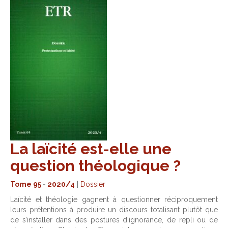
La laïcité est-elle une
question théologique ?
Tome 95
-
2020/4
|
Dossier
Laïcité et théologie gagnent à questionner réciproquement
leurs prétentions à produire un discours totalisant plutôt que
de s’installer dans des postures d’ignorance, de repli ou de