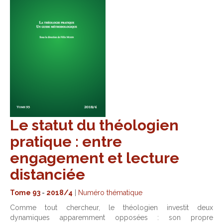
Le statut du théologien
pratique : entre
engagement et lecture
distanciée
Tome 93
-
2018/4
|
Numéro thématique
Comme tout chercheur, le théologien investit deux
dynamiques apparemment opposées : son propre