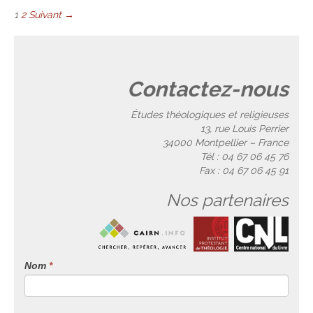
1
2
Suivant →
Contactez-nous
Études théologiques et religieuses
13, rue Louis Perrier
34000 Montpellier – France
Tél : 04 67 06 45 76
Fax : 04 67 06 45 91
Nos partenaires
Nom
Si
*
vous
êtes
un