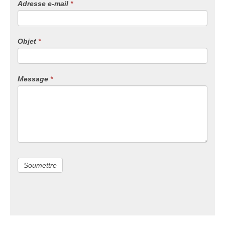
Adresse e-mail
*
humain,
ne
remplissez
pas
Objet
*
ce
champ.
Message
*