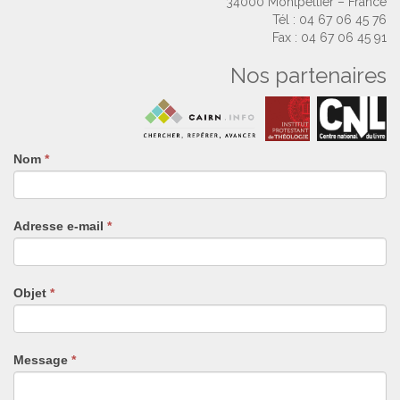
34000 Montpellier – France
Tél : 04 67 06 45 76
Fax : 04 67 06 45 91
Nos partenaires
Nom
Si
*
vous
êtes
un
Adresse e-mail
*
humain,
ne
remplissez
pas
Objet
*
ce
champ.
Message
*