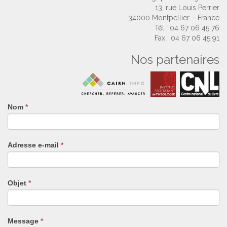
13, rue Louis Perrier
34000 Montpellier – France
Tél : 04 67 06 45 76
Fax : 04 67 06 45 91
Nos partenaires
Nom
Si
*
vous
êtes
un
Adresse e-mail
*
humain,
ne
remplissez
pas
Objet
*
ce
champ.
Message
*