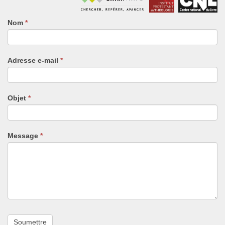
Nom
Si
*
vous
êtes
un
Adresse e-mail
*
humain,
ne
remplissez
pas
Objet
*
ce
champ.
Message
*