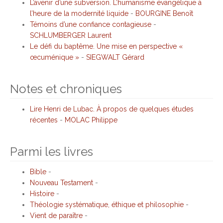
L’avenir d’une subversion. L’humanisme évangélique à
l’heure de la modernité liquide
-
BOURGINE Benoît
Témoins d’une confiance contagieuse
-
SCHLUMBERGER Laurent
Le défi du baptême. Une mise en perspective «
œcuménique »
-
SIEGWALT Gérard
Notes et chroniques
Lire Henri de Lubac. À propos de quelques études
récentes
-
MOLAC Philippe
Parmi les livres
Bible
-
Nouveau Testament
-
Histoire
-
Théologie systématique, éthique et philosophie
-
Vient de paraître
-