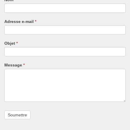
vous
êtes
un
Adresse e-mail
*
humain,
ne
remplissez
pas
Objet
*
ce
champ.
Message
*