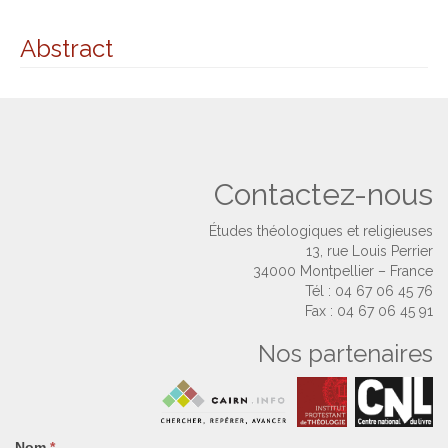
Abstract
Contactez-nous
Études théologiques et religieuses
13, rue Louis Perrier
34000 Montpellier – France
Tél : 04 67 06 45 76
Fax : 04 67 06 45 91
Nos partenaires
Nom
Si
*