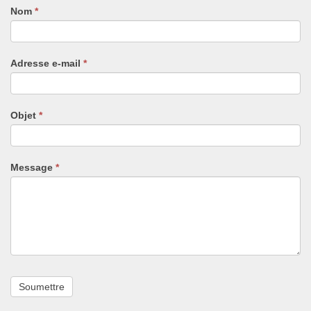
Nom
Si
*
vous
êtes
un
Adresse e-mail
*
humain,
ne
remplissez
pas
Objet
*
ce
champ.
Message
*