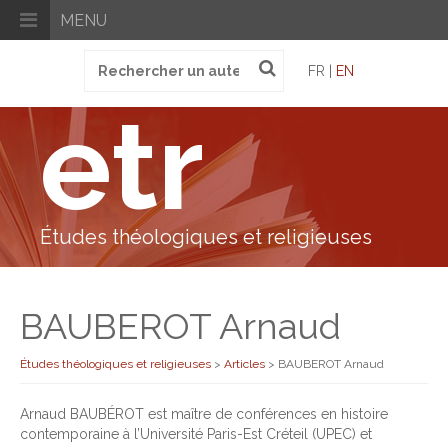
MENU
Recherche
FR |
EN
pour
:
etr
Études théologiques et religieuses
BAUBEROT Arnaud
Études théologiques et religieuses
>
Articles
>
BAUBEROT Arnaud
Arnaud BAUBÉROT est maître de conférences en histoire
contemporaine à l’Université Paris-Est Créteil (UPEC) et