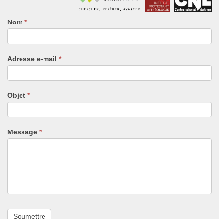
Nom
Si
*
vous
êtes
un
Adresse e-mail
*
humain,
ne
remplissez
pas
Objet
*
ce
champ.
Message
*