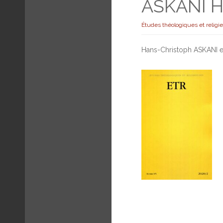
ASKANI H
Études théologiques et religi
Hans-Christoph ASKANI es