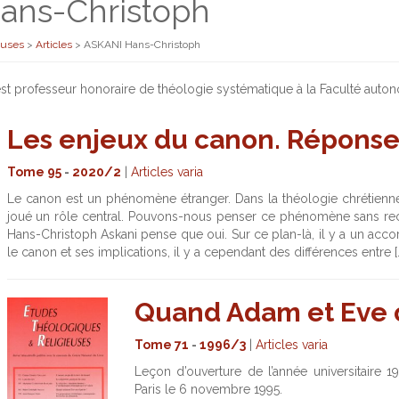
ans-Christoph
euses
>
Articles
>
ASKANI Hans-Christoph
t professeur honoraire de théologie systématique à la Faculté auton
Les enjeux du canon. Réponse 
Tome 95
-
2020/2
|
Articles varia
Le canon est un phénomène étranger. Dans la théologie chrétienne,
joué un rôle central. Pouvons-nous penser ce phénomène sans reco
Hans-Christoph Askani pense que oui. Sur ce plan-là, il y a un accor
le canon et ses implications, il y a cependant des différences entre [
Quand Adam et Eve o
Tome 71
-
1996/3
|
Articles varia
Leçon d’ouverture de l’année universitaire 
Paris le 6 novembre 1995.