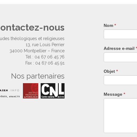
ontactez-nous
Nom
Si
*
vous
êtes
tudes théologiques et religieuses
un
13, rue Louis Perrier
Adresse e-mail
humain,
34000 Montpellier – France
ne
Tél : 04 67 06 45 76
remplissez
Fax : 04 67 06 45 91
pas
Objet
*
Nos partenaires
ce
champ.
Message
*