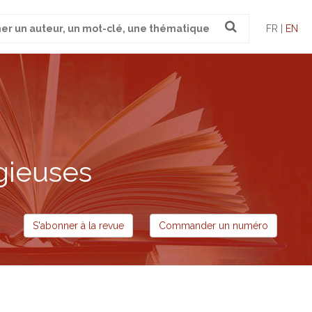
FR |
EN
gieuses
S'abonner à la revue
Commander un numéro