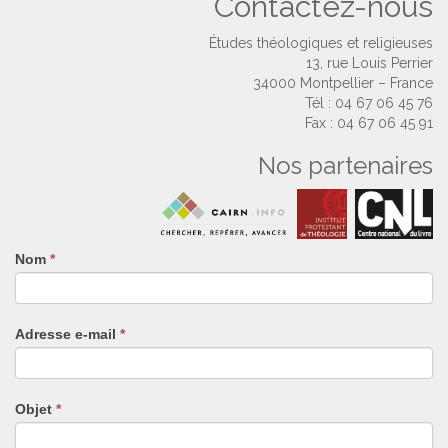
Contactez-nous
Études théologiques et religieuses
13, rue Louis Perrier
34000 Montpellier – France
Tél : 04 67 06 45 76
Fax : 04 67 06 45 91
Nos partenaires
Nom
Si
*
vous
êtes
un
Adresse e-mail
*
humain,
ne
remplissez
pas
Objet
*
ce
champ.