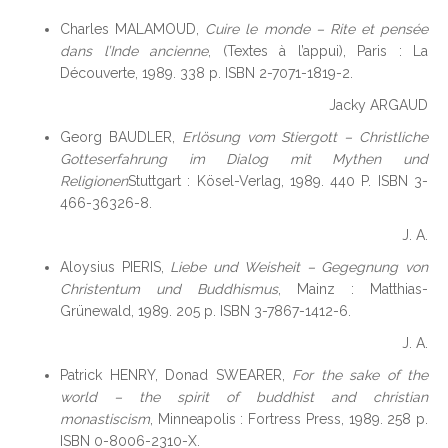
Charles MALAMOUD,
Cuire le monde – Rite et pensée
dans l’Inde ancienne
, (Textes à l’appui), Paris : La
Découverte, 1989. 338 p. ISBN 2-7071-1819-2.
Jacky ARGAUD
Georg BAUDLER,
Erlösung vom Stiergott – Christliche
Gotteserfahrung im Dialog mit Mythen und
Religionen
Stuttgart : Kösel-Verlag, 1989. 440 P. ISBN 3-
466-36326-8.
J. A.
Aloysius PIERIS,
Liebe und Weisheit – Gegegnung von
Christentum und Buddhismus
, Mainz : Matthias-
Grünewald, 1989. 205 p. ISBN 3-7867-1412-6.
J. A.
Patrick HENRY, Donad SWEARER,
For the sake of the
world – the spirit of buddhist and christian
monastiscism
, Minneapolis : Fortress Press, 1989. 258 p.
ISBN 0-8006-2310-X.