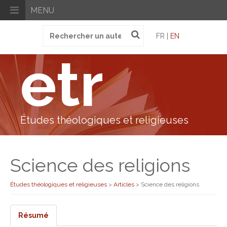
MENU
Recherche
FR |
EN
pour
:
etr
Études théologiques et religieuses
Science des religions
Études théologiques et religieuses
>
Articles
>
Science des religions
Résumé