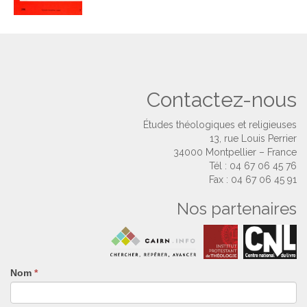
Contactez-nous
Études théologiques et religieuses
13, rue Louis Perrier
34000 Montpellier – France
Tél : 04 67 06 45 76
Fax : 04 67 06 45 91
Nos partenaires
Nom
Si
*
vous
êtes