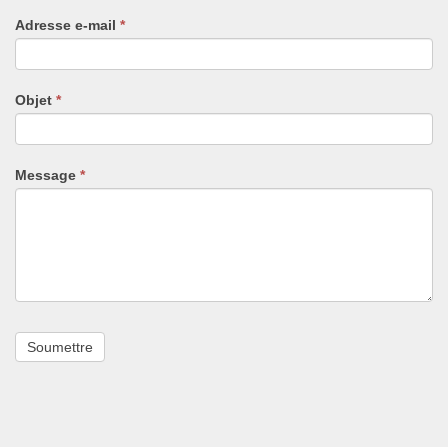
un
Adresse e-mail
*
humain,
ne
remplissez
pas
Objet
*
ce
champ.
Message
*