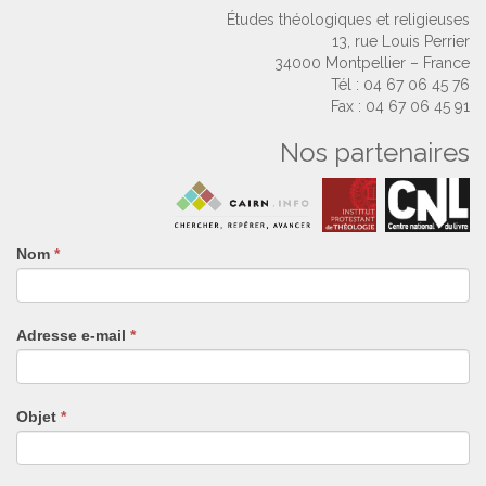
Études théologiques et religieuses
13, rue Louis Perrier
34000 Montpellier – France
Tél : 04 67 06 45 76
Fax : 04 67 06 45 91
Nos partenaires
Nom
Si
*
vous
êtes
un
Adresse e-mail
*
humain,
ne
remplissez
pas
Objet
*
ce
champ.