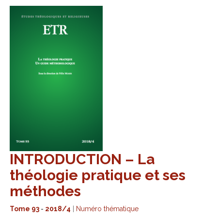
INTRODUCTION – La
théologie pratique et ses
méthodes
Tome 93
-
2018/4
|
Numéro thématique