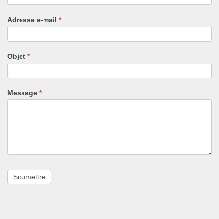
êtes
un
Adresse e-mail
*
humain,
ne
remplissez
pas
Objet
*
ce
champ.
Message
*