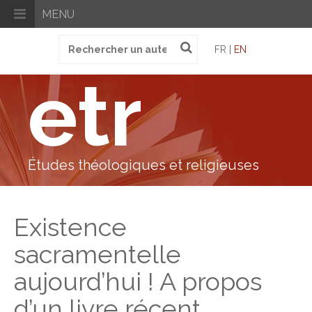
MENU
Recherche
FR |
EN
pour
:
etr
Études théologiques et religieuses
Existence
sacramentelle
aujourd’hui ! A propos
d’un livre récent