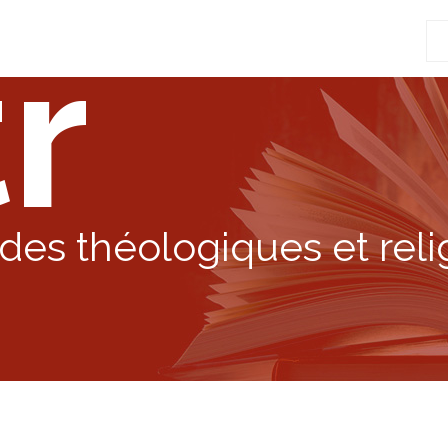
r
Re
po
:
des théologiques et reli