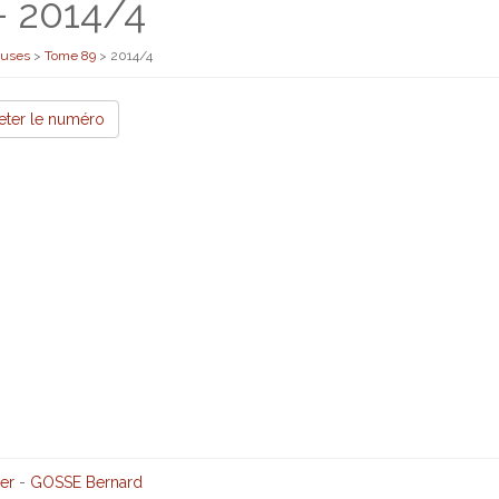
- 2014/4
euses
>
Tome 89
>
2014/4
eter le numéro
ier
-
GOSSE Bernard