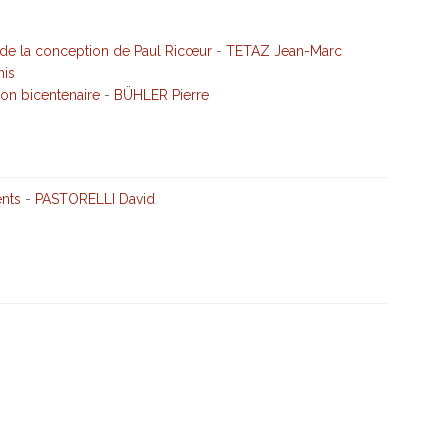
n de la conception de Paul Ricœur
-
TETAZ Jean-Marc
is
son bicentenaire
-
BÜHLER Pierre
ents
-
PASTORELLI David