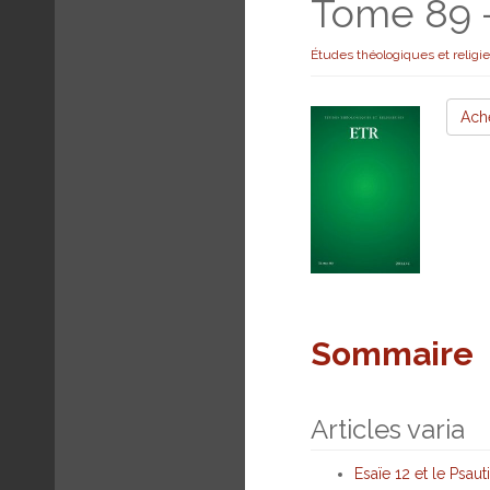
Tome 89 
Études théologiques et religi
Ach
Sommaire
Articles varia
Esaïe 12 et le Psaut