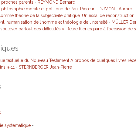
es proches parents
-
REYMOND Bernard
 philosophie morale et politique de Paul Ricœur
-
DUMONT Aurore
e comme théorie de la subjectivité pratique. Un essai de reconstructio
 humanisation de l’homme et théologie de l’intensité
-
MÜLLER Den
 soulever partout des difficultés ». Relire Kierkegaard à l’occasion de 
niques
que textuelle du Nouveau Testament À propos de quelques livres réc
ns 9-11
-
STERNBERGER Jean-Pierre
s
t
-
ie systématique
-