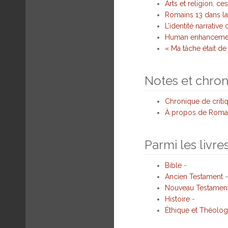
Arts et religion, c
Romains 13 dans la
L’identité narrativ
Human enhancement,
« Ma tâche était de
Notes et chro
Chronique de criti
À propos de Romai
Parmi les livre
Bible
-
Ancien Testament
-
Nouveau Testamen
Histoire
-
Éthique et Théolog