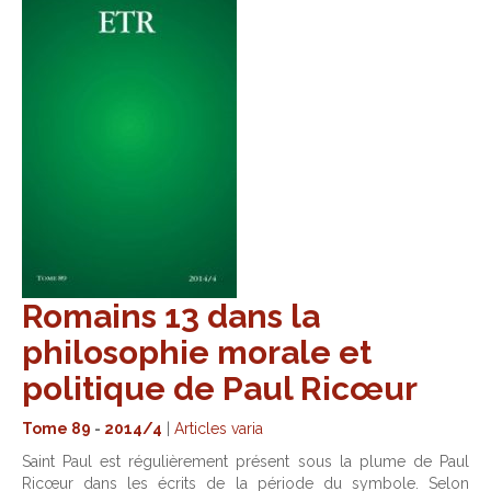
Romains 13 dans la
philosophie morale et
politique de Paul Ricœur
Tome 89
-
2014/4
|
Articles varia
Saint Paul est régulièrement présent sous la plume de Paul
Ricœur dans les écrits de la période du symbole. Selon