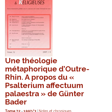
Une théologie
métaphorique d’Outre-
Rhin. A propos du «
Psalterium affectuum
palaestra » de Günter
Bader
Tome 72
-
1997/3
|
Notes et chroniques