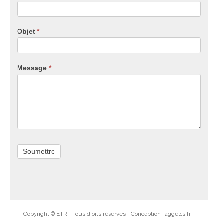
ne
remplissez
pas
Objet
*
ce
champ.
Message
*
Copyright © ETR - Tous droits réservés - Conception : aggelos.fr -