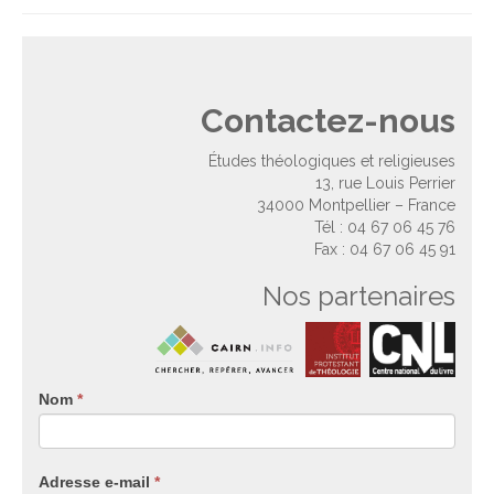
Contactez-nous
Études théologiques et religieuses
13, rue Louis Perrier
34000 Montpellier – France
Tél : 04 67 06 45 76
Fax : 04 67 06 45 91
Nos partenaires
Nom
Si
*
vous
êtes
un
Adresse e-mail
*
humain,