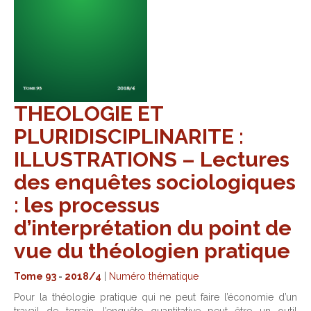
THEOLOGIE ET
PLURIDISCIPLINARITE :
ILLUSTRATIONS – Lectures
des enquêtes sociologiques
: les processus
d’interprétation du point de
vue du théologien pratique
Tome 93
-
2018/4
|
Numéro thématique
Pour la théologie pratique qui ne peut faire l’économie d’un