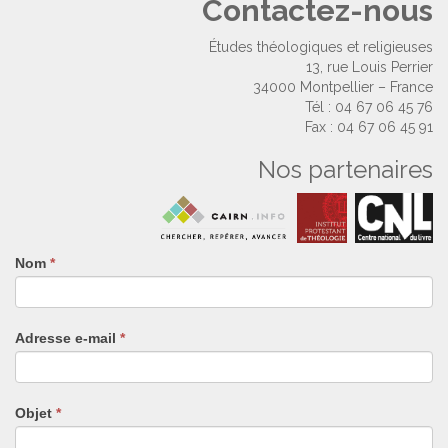
Contactez-nous
Études théologiques et religieuses
13, rue Louis Perrier
34000 Montpellier – France
Tél : 04 67 06 45 76
Fax : 04 67 06 45 91
Nos partenaires
Nom
Si
*
vous
êtes
un
Adresse e-mail
*
humain,
ne
remplissez
pas
Objet
*
ce
champ.