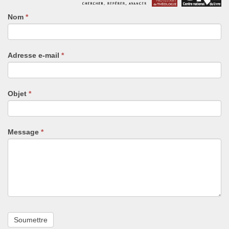
Nom
Si
*
vous
êtes
un
Adresse e-mail
*
humain,
ne
remplissez
pas
Objet
*
ce
champ.
Message
*