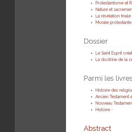
Protestantisme et R
Nature et sacremen
La révélation final
Morale protestante 
Dossier
Le Saint Esprit créa
La doctrine de la cr
Parmi les livre
Histoire des religi
Ancien Testament 
Nouveau Testamen
Histoire
-
Abstract