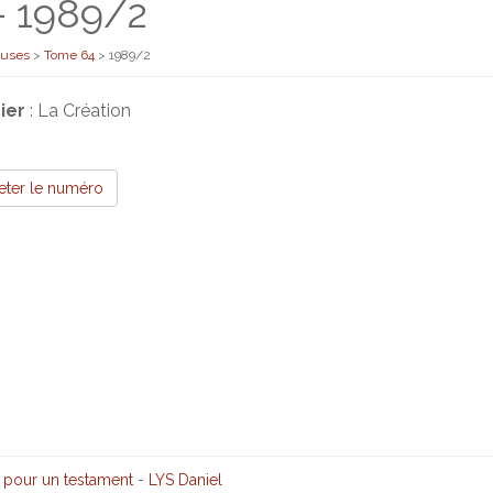
- 1989/2
euses
>
Tome 64
>
1989/2
ier
: La Création
eter le numéro
s pour un testament
-
LYS Daniel