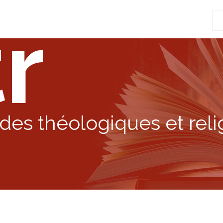
r
Re
po
:
des théologiques et reli