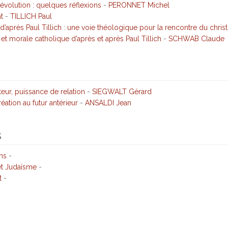
évolution : quelques réflexions
-
PERONNET Michel
t
-
TILLICH Paul
e d’après Paul Tillich : une voie théologique pour la rencontre du chr
et morale catholique d’après et après Paul Tillich
-
SCHWAB Claude
teur, puissance de relation
-
SIEGWALT Gérard
éation au futur antérieur
-
ANSALDI Jean
s
ons
-
et Judaïsme
-
t
-