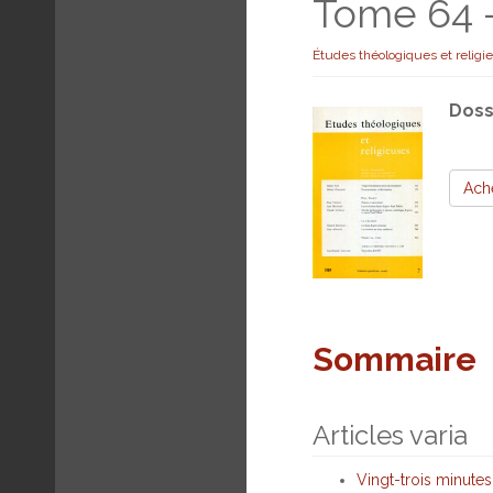
Tome 64 
Études théologiques et religi
Doss
Ach
Sommaire
Articles varia
Vingt-trois minute