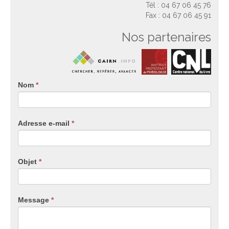
Tél : 04 67 06 45 76
Fax : 04 67 06 45 91
Nos partenaires
Nom
Si
*
vous
êtes
un
Adresse e-mail
*
humain,
ne
remplissez
pas
Objet
*
ce
champ.
Message
*