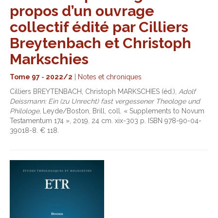
propos d’un ouvrage
collectif édité par Cilliers
Breytenbach et Christoph
Markschies
Tome 97
-
2022/2
|
Notes et chroniques
Cilliers BREYTENBACH, Christoph MARKSCHIES (éd.),
Adolf
Deissmann: Ein (zu Unrecht) fast vergessener Theologe und
Philologe
, Leyde/Boston, Brill, coll. « Supplements to Novum
Testamentum 174 », 2019. 24 cm. xix-303 p. ISBN 978-90-04-
39018-8. € 118.