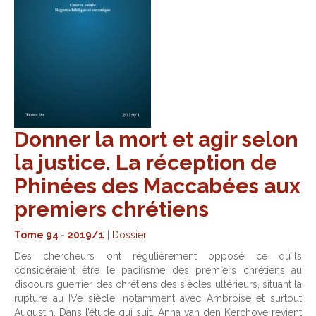
Donner la mort et agir selon
la justice. La réception de
Phinées des Maccabées aux
premiers chrétiens
Tome 94
-
2019/1
|
Dossier
Des chercheurs ont régulièrement opposé ce qu’ils
considéraient être le pacifisme des premiers chrétiens au
discours guerrier des chrétiens des siècles ultérieurs, situant la
rupture au IVe siècle, notamment avec Ambroise et surtout
Augustin. Dans l’étude qui suit, Anna van den Kerchove revient