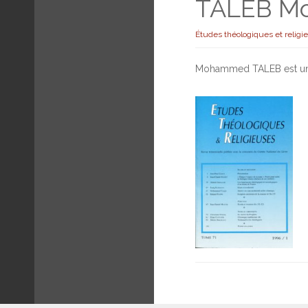
TALEB M
Études théologiques et religi
Mohammed TALEB est un ph