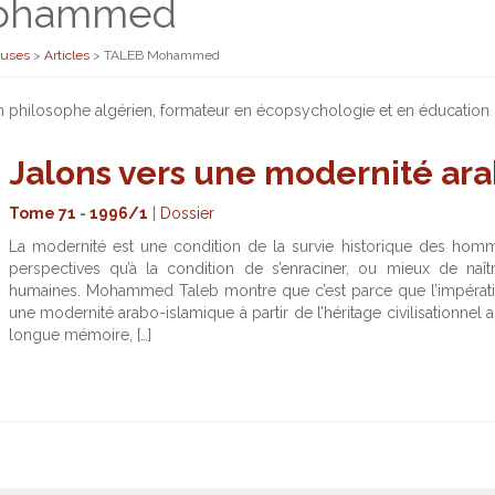
ohammed
euses
>
Articles
>
TALEB Mohammed
ilosophe algérien, formateur en écopsychologie et en éducation re
Jalons vers une modernité ar
Tome 71
-
1996/1
|
Dossier
La modernité est une condition de la survie historique des homme
perspectives qu’à la condition de s’enraciner, ou mieux de na
humaines. Mohammed Taleb montre que c’est parce que l’impérati
une modernité arabo-islamique à partir de l’héritage civilisationn
longue mémoire, […]