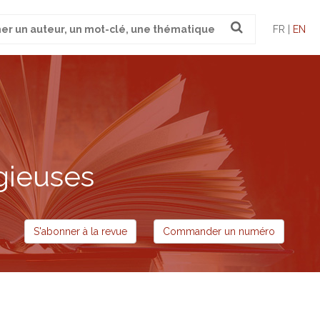
FR |
EN
gieuses
S'abonner à la revue
Commander un numéro