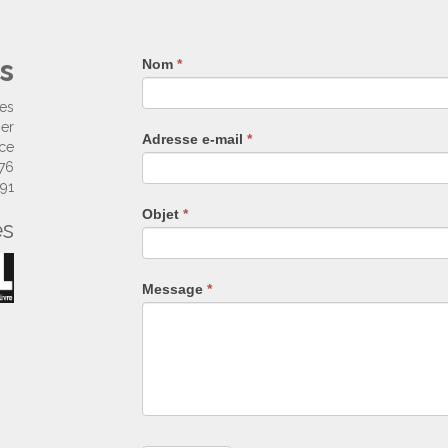
s
Nom
Si
*
vous
êtes
ses
un
ier
Adresse e-mail
*
humain,
nce
ne
 76
remplissez
 91
pas
Objet
*
es
ce
champ.
Message
*