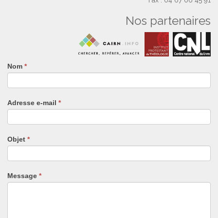
Fax : 04 67 06 45 91
Nos partenaires
Nom
Si
*
vous
êtes
un
Adresse e-mail
*
humain,
ne
remplissez
pas
Objet
*
ce
champ.
Message
*