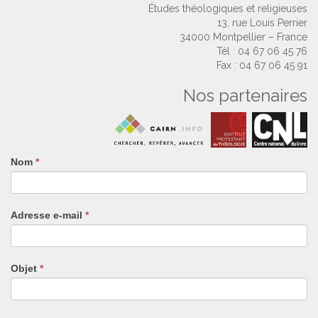
Études théologiques et religieuses
13, rue Louis Perrier
34000 Montpellier – France
Tél : 04 67 06 45 76
Fax : 04 67 06 45 91
Nos partenaires
Nom
Si
*
vous
êtes
un
Adresse e-mail
*
humain,
ne
remplissez
pas
Objet
*
ce
champ.