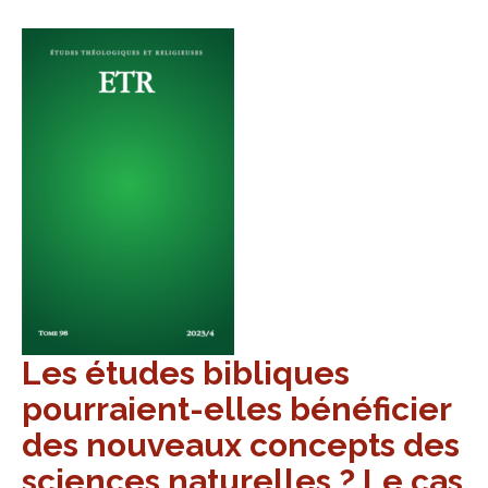
Les études bibliques
pourraient-elles bénéficier
des nouveaux concepts des
sciences naturelles ? Le cas