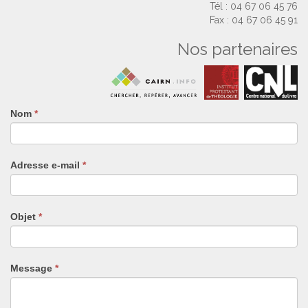
Tél : 04 67 06 45 76
Fax : 04 67 06 45 91
Nos partenaires
Nom
Si
*
vous
êtes
un
Adresse e-mail
*
humain,
ne
remplissez
pas
Objet
*
ce
champ.
Message
*