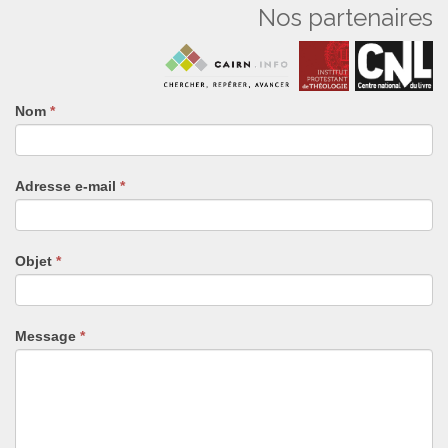
Nos partenaires
Si
Nom
*
vous
êtes
un
humain,
Adresse e-mail
*
ne
remplissez
pas
ce
champ.
Objet
*
Message
*