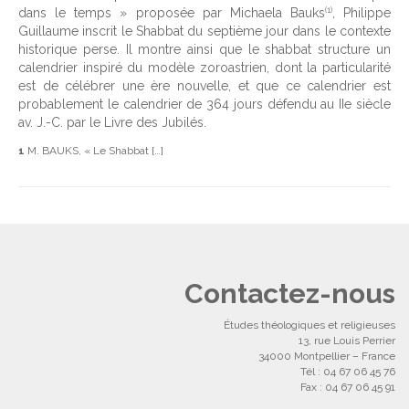
(1)
dans le temps » proposée par Michaela Bauks
, Philippe
Guillaume inscrit le Shabbat du septième jour dans le contexte
historique perse. Il montre ainsi que le shabbat structure un
calendrier inspiré du modèle zoroastrien, dont la particularité
est de célébrer une ère nouvelle, et que ce calendrier est
probablement le calendrier de 364 jours défendu au IIe siècle
av. J.-C. par le Livre des Jubilés.
1
M. BAUKS, « Le Shabbat […]
Contactez-nous
Études théologiques et religieuses
13, rue Louis Perrier
34000 Montpellier – France
Tél : 04 67 06 45 76
Fax : 04 67 06 45 91