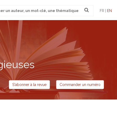
FR |
EN
gieuses
S'abonner à la revue
Commander un numéro