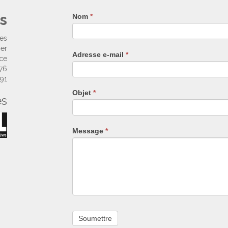
s
Nom
Si
*
vous
êtes
ses
un
ier
Adresse e-mail
*
humain,
nce
ne
 76
remplissez
 91
pas
Objet
*
es
ce
champ.
Message
*