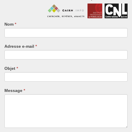
Nom
Si
*
vous
êtes
un
Adresse e-mail
*
humain,
ne
remplissez
pas
Objet
*
ce
champ.
Message
*