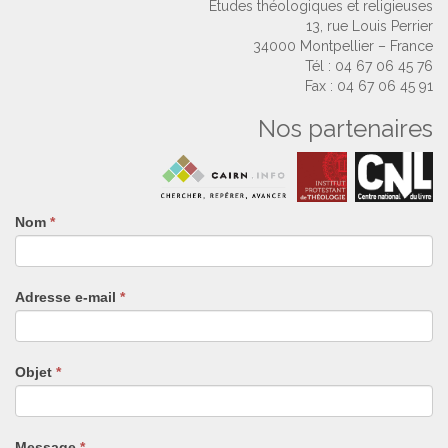
Études théologiques et religieuses
13, rue Louis Perrier
34000 Montpellier – France
Tél : 04 67 06 45 76
Fax : 04 67 06 45 91
Nos partenaires
Nom
Si
*
vous
êtes
un
Adresse e-mail
*
humain,
ne
remplissez
pas
Objet
*
ce
champ.
Message
*