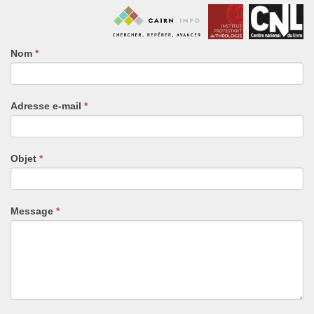
Nom
Si
*
vous
êtes
un
Adresse e-mail
*
humain,
ne
remplissez
pas
Objet
*
ce
champ.
Message
*