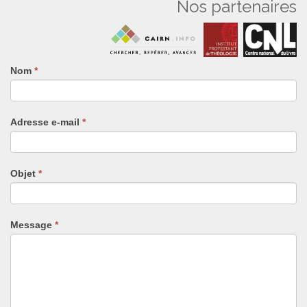
Nos partenaires
Nom
Si
*
vous
êtes
un
Adresse e-mail
*
humain,
ne
remplissez
pas
Objet
*
ce
champ.
Message
*