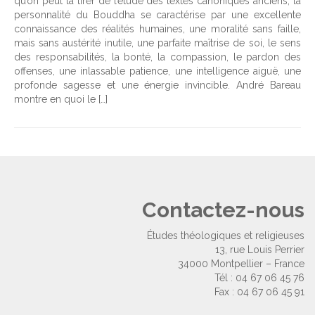
qu’on peut la tirer de l’étude des textes canoniques anciens, la
personnalité du Bouddha se caractérise par une excellente
connaissance des réalités humaines, une moralité sans faille,
mais sans austérité inutile, une parfaite maîtrise de soi, le sens
des responsabilités, la bonté, la compassion, le pardon des
offenses, une inlassable patience, une intelligence aiguë, une
profonde sagesse et une énergie invincible. André Bareau
montre en quoi le […]
Contactez-nous
Études théologiques et religieuses
13, rue Louis Perrier
34000 Montpellier – France
Tél : 04 67 06 45 76
Fax : 04 67 06 45 91