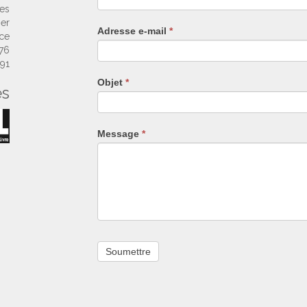
êtes
ses
un
ier
Adresse e-mail
*
humain,
nce
ne
 76
remplissez
 91
pas
Objet
*
es
ce
champ.
Message
*