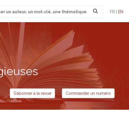
FR |
EN
gieuses
S'abonner à la revue
Commander un numéro