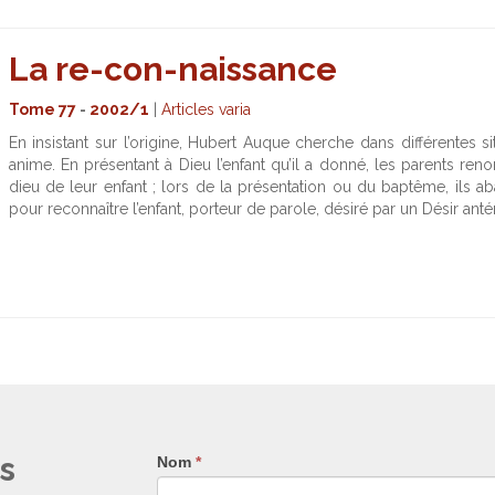
La re-con-naissance
Tome 77
-
2002/1
|
Articles varia
En insistant sur l’origine, Hubert Auque cherche dans différentes 
anime. En présentant à Dieu l’enfant qu’il a donné, les parents r
dieu de leur enfant ; lors de la présentation ou du baptême, ils aba
pour reconnaître l’enfant, porteur de parole, désiré par un Désir antér
s
Nom
Si
*
vous