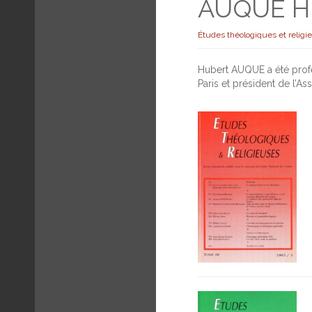
AUQUE H
Études théologiques et religi
Hubert AUQUE a été profe
Paris et président de l’A