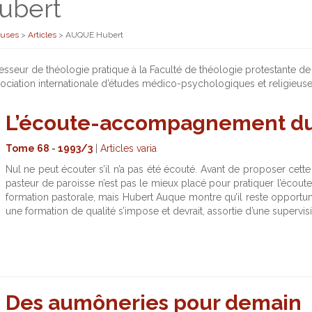
ubert
euses
>
Articles
>
AUQUE Hubert
sseur de théologie pratique à la Faculté de théologie protestante de
ssociation internationale d’études médico-psychologiques et religieuse
L’écoute-accompagnement du
Tome 68
-
1993/3
|
Articles varia
Nul ne peut écouter s’il n’a pas été écouté. Avant de proposer cette
pasteur de paroisse n’est pas le mieux placé pour pratiquer l’écou
formation pastorale, mais Hubert Auque montre qu’il reste opportu
une formation de qualité s’impose et devrait, assortie d’une supervis
Des aumôneries pour demain