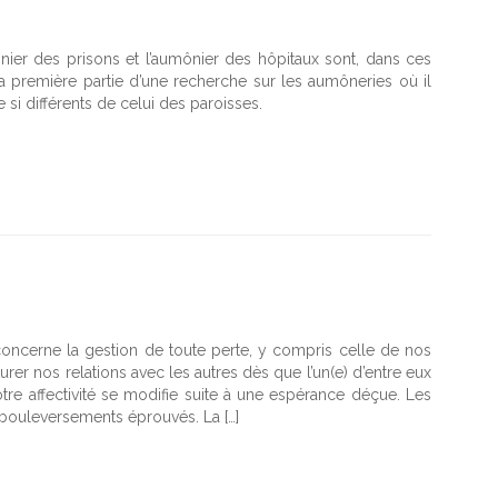
nier des prisons et l’aumônier des hôpitaux sont, dans ces
la première partie d’une recherche sur les aumôneries où il
 si différents de celui des paroisses.
l concerne la gestion de toute perte, y compris celle de nos
er nos relations avec les autres dès que l’un(e) d’entre eux
re affectivité se modifie suite à une espérance déçue. Les
bouleversements éprouvés. La […]