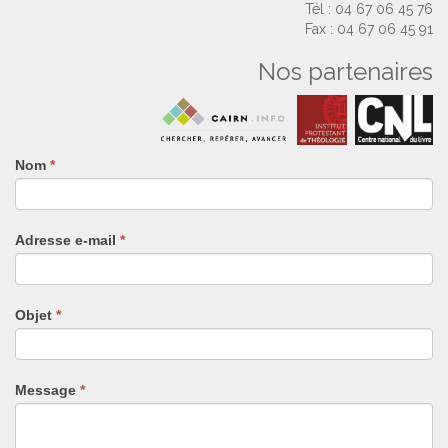
Tél : 04 67 06 45 76
Fax : 04 67 06 45 91
Nos partenaires
Nom
Si
*
vous
êtes
un
Adresse e-mail
*
humain,
ne
remplissez
pas
Objet
*
ce
champ.
Message
*