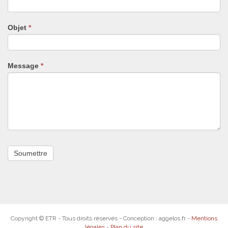
ne
remplissez
pas
Objet
*
ce
champ.
Message
*
Copyright © ETR - Tous droits réservés - Conception : aggelos.fr -
Mentions
légales
-
Plan du site