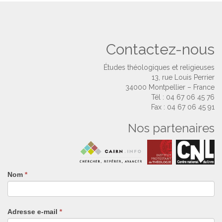
Contactez-nous
Études théologiques et religieuses
13, rue Louis Perrier
34000 Montpellier – France
Tél : 04 67 06 45 76
Fax : 04 67 06 45 91
Nos partenaires
Nom
Si
*
vous
êtes
un
Adresse e-mail
*
humain,