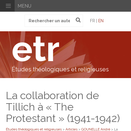
MENU
Recherche
FR |
EN
pour
:
etr
Études théologiques et religieuses
La collaboration de
Tillich à « The
Protestant » (1941-1942)
Études théologiques et religieuses
>
Articles
>
GOUNELLE André
>
La