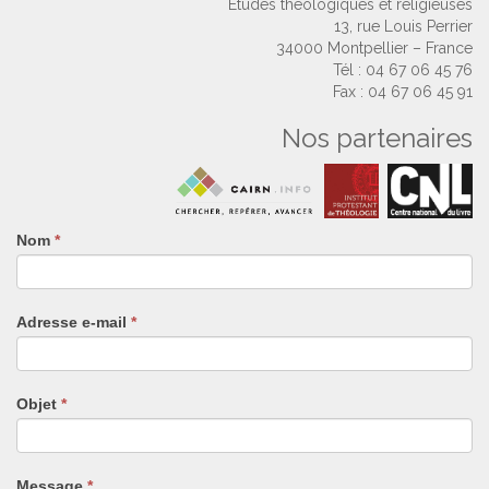
Études théologiques et religieuses
13, rue Louis Perrier
34000 Montpellier – France
Tél : 04 67 06 45 76
Fax : 04 67 06 45 91
Nos partenaires
Nom
Si
*
vous
êtes
un
Adresse e-mail
*
humain,
ne
remplissez
pas
Objet
*
ce
champ.
Message
*