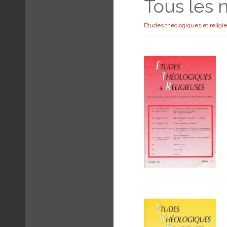
Tous les
Études théologiques et religi