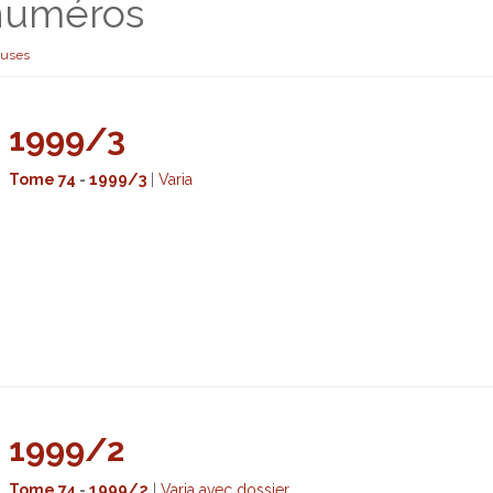
 numéros
euses
1999/3
Tome 74
-
1999/3
|
Varia
1999/2
Tome 74
-
1999/2
|
Varia avec dossier