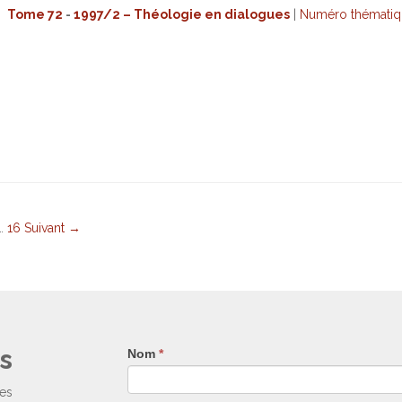
Tome 72
-
1997/2 – Théologie en dialogues
|
Numéro thématiq
…
16
Suivant →
s
Nom
Si
*
vous
êtes
ses