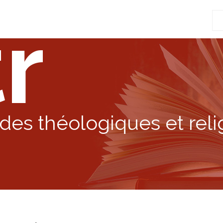
r
Re
po
:
des théologiques et reli