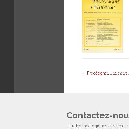
← Précédent
1
…
11
12
13
Contactez-nou
Études théologiques et religieu