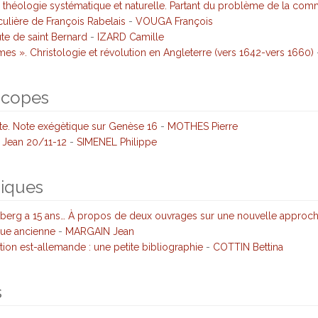
 théologie systématique et naturelle. Partant du problème de la commu
culière de François Rabelais
-
VOUGA François
ute de saint Bernard
-
IZARD Camille
es ». Christologie et révolution en Angleterre (vers 1642-vers 1660)
icopes
ante. Note exégètique sur Genèse 16
-
MOTHES Pierre
 Jean 20/11-12
-
SIMENEL Philippe
niques
berg a 15 ans… À propos de deux ouvrages sur une nouvelle approch
que ancienne
-
MARGAIN Jean
lution est-allemande : une petite bibliographie
-
COTTIN Bettina
s