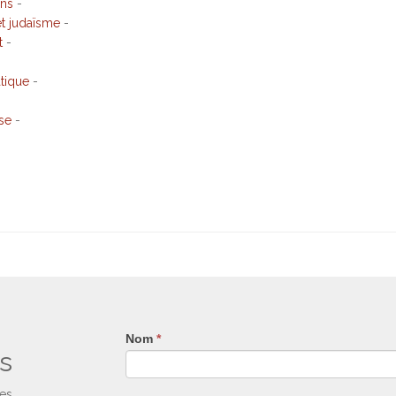
ons
-
t judaïsme
-
t
-
tique
-
se
-
Nom
Si
*
s
vous
êtes
un
ses