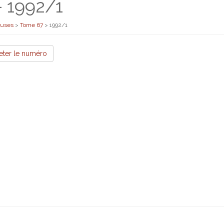
 1992/1
euses
>
Tome 67
>
1992/1
eter le numéro