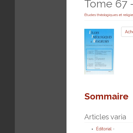
Tome 67 -
Études théologiques et religi
Ach
Sommaire
Articles varia
Éditorial
-