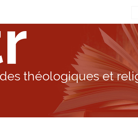
r
Re
po
:
des théologiques et reli