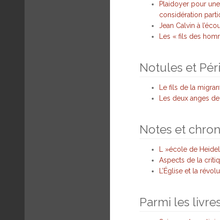
Plaidoyer pour une
considération parti
Jean Calvin à l’éco
Les « fils des homm
Notules et Pér
Le fils de la migr
Les deux anges de
Notes et chro
L »école de Heidel
Aspects de la criti
L’Église et la révo
Parmi les livre