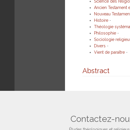
Science des religi
Ancien Testament e
Nouveau Testamen
Histoire
-
Théologie systéma
Philosophie
-
Sociologie religieu
Divers
-
Vient de paraître
-
Abstract
Contactez-nou
Études théologiques et religieu