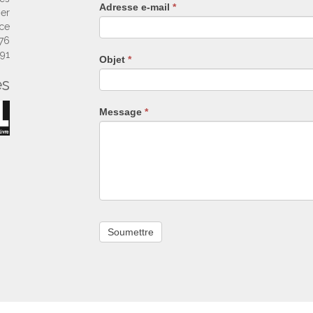
Adresse e-mail
*
humain,
ier
ne
nce
remplissez
 76
pas
 91
Objet
*
ce
es
champ.
Message
*