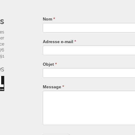
s
Nom
Si
*
vous
êtes
ses
un
ier
Adresse e-mail
*
humain,
nce
ne
 76
remplissez
 91
pas
Objet
*
es
ce
champ.
Message
*