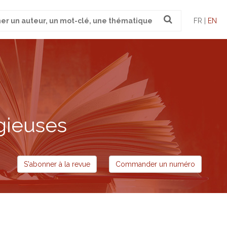
FR |
EN
gieuses
S'abonner à la revue
Commander un numéro