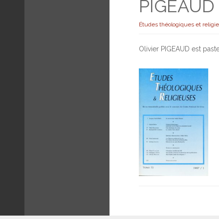
PIGEAUD O
Études théologiques et religi
Olivier PIGEAUD est paste